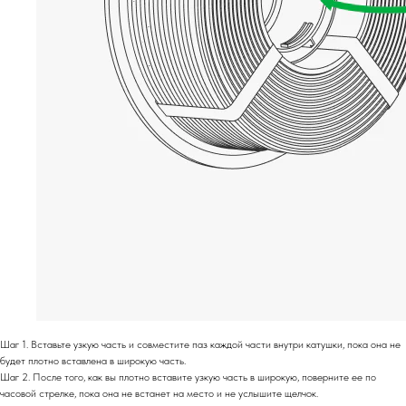
Шаг 1. Вставьте узкую часть и совместите паз каждой части внутри катушки, пока она не
будет плотно вставлена ​​в широкую часть.
Шаг 2. После того, как вы плотно вставите узкую часть в широкую, поверните ее по
часовой стрелке, пока она не встанет на место и не услышите щелчок.