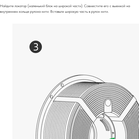
Найдите локатор (маленький блок на широкой части). Совместите его с выемкой на
внутреннем кольце рулона нити. Вставьте широкую часть в рулон нити.