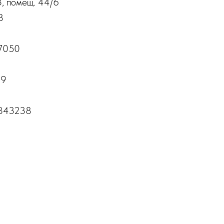
3, помещ. 44/6
8
7050
99
843238