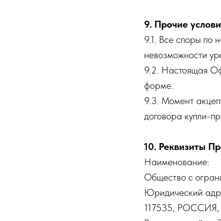
9. Прочие услов
9.1. Все споры по
невозможности ур
9.2. Настоящая О
форме.
9.3. Момент акце
договора купли-п
10. Реквизиты П
Наименование:
Общество с огран
Юридический адр
117535, РОССИЯ, г