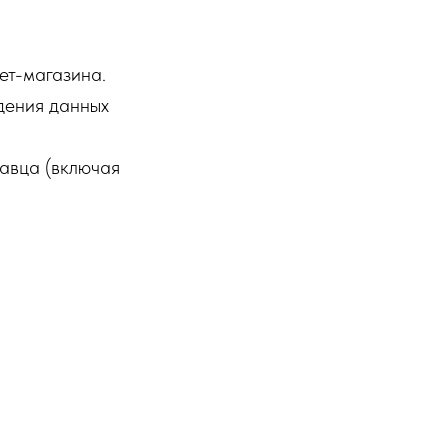
ет-магазина.
дения данных
давца (включая