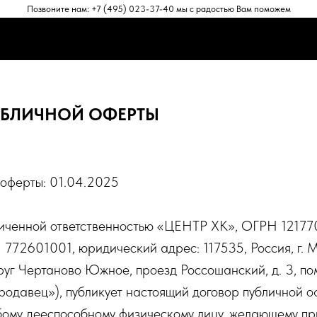
Позвоните нам: +7 (495) 023-37-40 мы с радостью Вам поможем
ЕНТЫ
АКСЕССУАРЫ
ПРОГРАММНОЕ ОБЕСПЕЧЕНИЕ
ПОД
ЕНТЫ
АКСЕССУАРЫ
ПРОГРАММНОЕ ОБЕСПЕЧЕНИЕ
ПОД
УБЛИЧНОЙ ОФЕРТЫ
оферты: 01.04.2025
ниченной ответственностью «ЦЕНТР ХК», ОГРН 121
72601001, юридический адрес: 117535, Россия, г. Мос
уг Чертаново Южное, проезд Россошанский, д. 3, по
одавец»), публикует настоящий договор публичной о
ому дееспособному физическому лицу, желающему пр