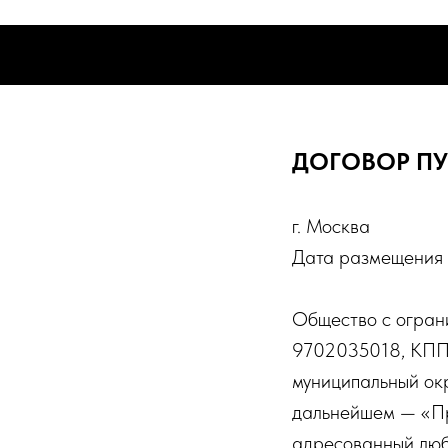
3D-OUTLET
3D-OUTLET
3D ПРИНТЕРЫ
ФИЛАМ
3D ПРИНТЕРЫ
ФИЛАМ
ДОГОВОР П
г. Москва
Дата размещения 
Общество с огра
9702035018, КПП 7
муниципальный окр
дальнейшем — «Пр
адресованный люб