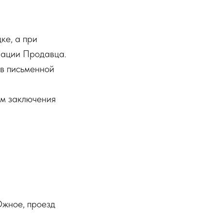
ке, а при
рации Продавца.
 в письменной
ом заключения
Южное, проезд