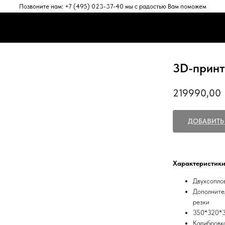
Позвоните нам: +7 (495) 023-37-40 мы с радостью Вам поможем
ЕНТЫ
АКСЕССУАРЫ
ПРОГРАММНОЕ ОБЕСПЕЧЕНИЕ
ПОД
ЕНТЫ
АКСЕССУАРЫ
ПРОГРАММНОЕ ОБЕСПЕЧЕНИЕ
ПОД
3D-принт
219990,00
ДОБАВИТЬ
Характеристики
Двухсопло
Дополните
резки
350*320*3
Калибровк