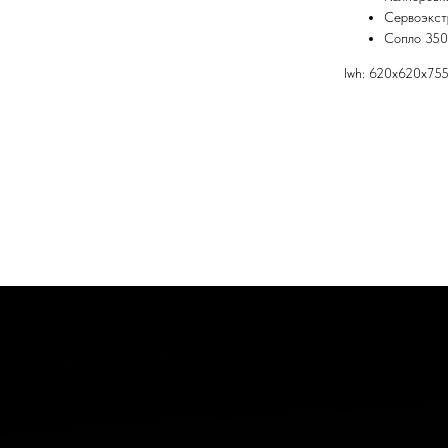
Сервоэкст
Сопло 350
lwh: 620x620x75