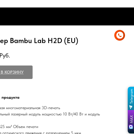
0
ДЕРЖКА
ГАРАНТИЯ
ЮР.ЛИЦАМ
ДЕРЖКА
ГАРАНТИЯ
ЮР.ЛИЦАМ
ер Bambu Lab H2D (EU)
Руб.
 В КОРЗИНУ
Telegram
ПЕРЕЙТИ В КАНАЛ
ОТДЕЛ ПРОДАЖ
 продукта
MAX
вая многоматериальная 3D-печать
ОТДЕЛ ПРОДАЖ
льный лазерный модуль мощностью 10 Вт/40 Вт и модуль
25 мм³ Объем печати
а оптического движения с разрешением 5 мкм