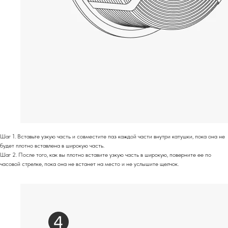
Шаг 1. Вставьте узкую часть и совместите паз каждой части внутри катушки, пока она не
будет плотно вставлена ​​в широкую часть.
Шаг 2. После того, как вы плотно вставите узкую часть в широкую, поверните ее по
часовой стрелке, пока она не встанет на место и не услышите щелчок.