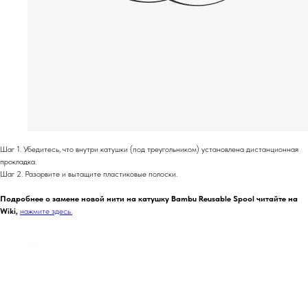
Шаг 1. Убедитесь, что внутри катушки (под треугольником) установлена ​​дистанционная
прокладка.
Шаг 2. Разорвите и вытащите пластиковые полоски.
Подробнее о замене новой нити на катушку Bambu Reusable Spool читайте на
Wiki,
нажмите здесь.