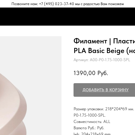
Позвоните нам: +7 (495) 023-37-40 мы с радостью Вам поможем
ЕНТЫ
АКСЕССУАРЫ
ПРОГРАММНОЕ ОБЕСПЕЧЕНИЕ
ПОД
ЕНТЫ
АКСЕССУАРЫ
ПРОГРАММНОЕ ОБЕСПЕЧЕНИЕ
ПОД
Филамент | Пласт
PLA Basic Beige (н
Артикул:
A00-P0-1.75-1000-SPL
1390,00
Руб.
ДОБАВИТЬ В КОРЗИНУ
Размер упаковки: 218*204*69 мм. 
P0-1.75-1000-SPL.
Совместимость: ALL
Валюта Руб.: Руб.
lwh: 204x218x69 mm