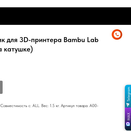
0
ДЕРЖКА
ГАРАНТИЯ
ЮР.ЛИЦАМ
ДЕРЖКА
ГАРАНТИЯ
ЮР.ЛИЦАМ
ик для 3D-принтера Bambu Lab
а катушке)
Telegram
ПЕРЕЙТИ В КАНАЛ
ОТДЕЛ ПРОДАЖ
MAX
Совместимость с: ALL. Вес: 1.5 кг. Артикул товара: A00-
ОТДЕЛ ПРОДАЖ