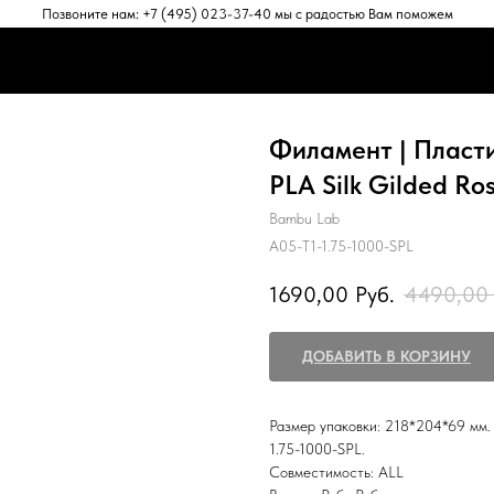
Позвоните нам: +7 (495) 023-37-40 мы с радостью Вам поможем
ЕНТЫ
АКСЕССУАРЫ
ПРОГРАММНОЕ ОБЕСПЕЧЕНИЕ
ПОД
ЕНТЫ
АКСЕССУАРЫ
ПРОГРАММНОЕ ОБЕСПЕЧЕНИЕ
ПОД
Филамент | Пласт
PLA Silk Gilded Ro
Bambu Lab
A05-T1-1.75-1000-SPL
1690,00
Руб.
4490,00
ДОБАВИТЬ В КОРЗИНУ
Размер упаковки: 218*204*69 мм. 
1.75-1000-SPL.
Совместимость: ALL