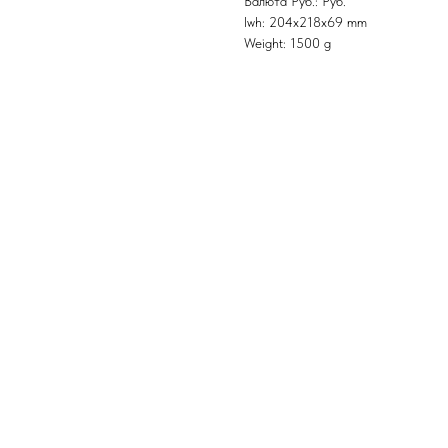
Валюта Руб.: Руб.
lwh: 204x218x69 mm
Weight: 1500 g