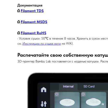
Документация
⎙
Filament TDS
⎙
Filament MSDS
⎙
Filament RoHS
• Условия сушки: 50℃ в течение 8 часов. Хранить в сухом мес
см.:
Инструкции по сушке нити
на WIKI.
Распечатайте свою собственную катуш
3D-принтер Bambu Lab поставляется с моделью катушки. Распе