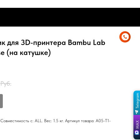
0
ДЕРЖКА
ГАРАНТИЯ
ЮР.ЛИЦАМ
ДЕРЖКА
ГАРАНТИЯ
ЮР.ЛИЦАМ
ик для 3D-принтера Bambu Lab
se (на катушке)
Руб.
Telegram
ПЕРЕЙТИ В КАНАЛ
ОТДЕЛ ПРОДАЖ
MAX
ОТДЕЛ ПРОДАЖ
Совместимость с: ALL. Вес: 1.5 кг. Артикул товара: A05-T1-