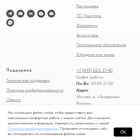
Распродажа
3D Принтеры
Филаменты
Аксессуары
Программное обеспечение
Юридическим лицам
Поддержка
+7 (495) 023-37-40
График работы:
Техническая поддержка
Пн-Вс:
09:00-21:00
Политика конфиденциальности
Адрес
Москва, м. «Академика
Оферта
Янгеля»,
Доставка и оплата
Россошанский проезд, д. 3
Мы используем файлы cookie, чтобы предоставить вам
ТЦ "ПРАГА" 2 ЭТАЖ
максимально комфортную работу с нашим сайтом. Для получения
Обмен и возврат
дополнительной информации, пожалуйста, ознакомьтесь с нашей
Политикой конфиденциальности
. Продолжая использовать сайт,
Ok
вы соглашаетесь на использование файлов cookie.