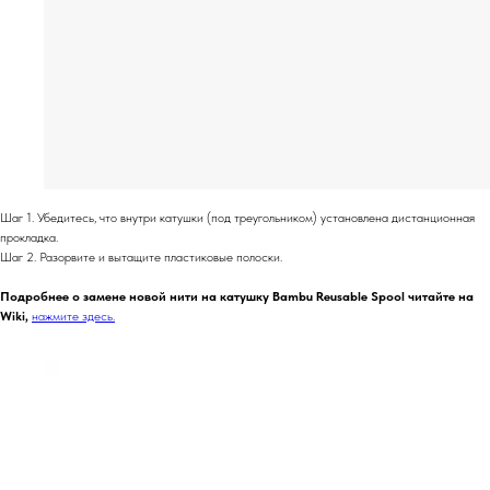
Шаг 1. Убедитесь, что внутри катушки (под треугольником) установлена ​​дистанционная
прокладка.
Шаг 2. Разорвите и вытащите пластиковые полоски.
Подробнее о замене новой нити на катушку Bambu Reusable Spool читайте на
Wiki,
нажмите здесь.