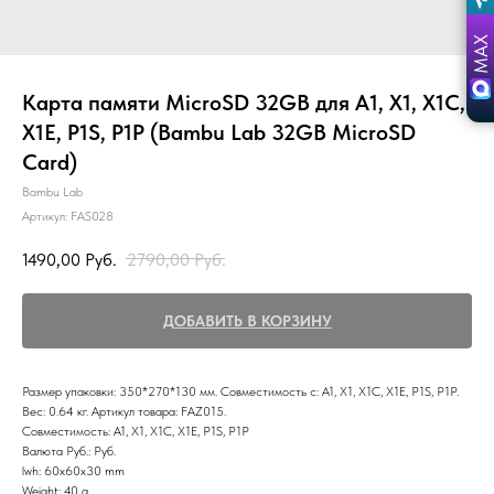
Карта памяти MicroSD 32GB для A1, X1, X1C,
X1E, P1S, P1P (Bambu Lab 32GB MicroSD
Card)
Bambu Lab
Артикул:
FAS028
1490,00
Руб.
2790,00
Руб.
ДОБАВИТЬ В КОРЗИНУ
Размер упаковки: 350*270*130 мм. Совместимость с: A1, X1, X1C, X1E, P1S, P1P.
Вес: 0.64 кг. Артикул товара: FAZ015.
Совместимость: A1, X1, X1C, X1E, P1S, P1P
Валюта Руб.: Руб.
lwh: 60x60x30 mm
Weight: 40 g