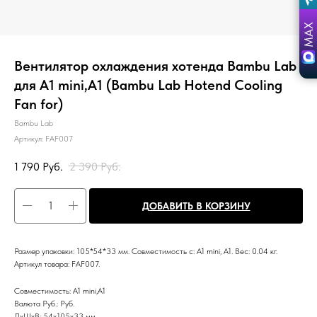
Вентилятор охлаждения хотенда Bambu Lab
для A1 mini,A1 (Bambu Lab Hotend Cooling
Fan for)
Bambu Lab
Артикул:
FAF007
1 790
Руб.
2 390
Руб.
ДОБАВИТЬ В КОРЗИНУ
Размер упаковки: 105*54*33 мм. Совместимость с: A1 mini, A1. Вес: 0.04 кг.
Артикул товара: FAF007.
Совместимость: A1 mini,A1
Валюта Руб.: Руб.
ДxШxВ: 54x105x33 мм