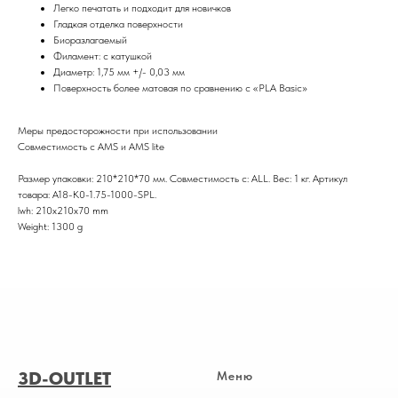
Легко печатать и подходит для новичков
Гладкая отделка поверхности
Биоразлагаемый
Филамент: с катушкой
Диаметр: 1,75 мм +/- 0,03 мм
Поверхность более матовая по сравнению с «PLA Basic»
Меры предосторожности при использовании
Совместимость с AMS и AMS lite
Размер упаковки: 210*210*70 мм. Совместимость с: ALL. Вес: 1 кг. Артикул
товара: A18-K0-1.75-1000-SPL.
lwh: 210x210x70 mm
Weight: 1300 g
3D-OUTLET
Меню