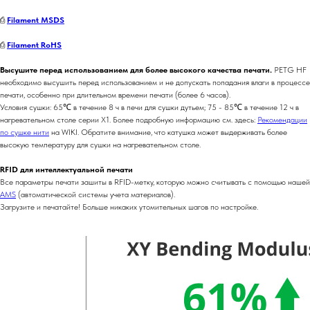
⎙
Filament MSDS
⎙
Filament RoHS
Высушите перед использованием для более высокого качества печати.
​​PETG HF
необходимо высушить перед использованием и не допускать попадания влаги в процессе
печати, особенно при длительном времени печати (более 6 часов).
Условия сушки: 65℃ в течение 8 ч в печи для сушки дутьем; 75 - 85℃ в течение 12 ч в
нагревательном столе серии X1. Более подробную информацию см. здесь:
Рекомендации
по сушке нити
на WIKI. Обратите внимание, что катушка может выдерживать более
высокую температуру для сушки на нагревательном столе.
RFID для интеллектуальной печати
Все параметры печати зашиты в RFID-метку, которую можно считывать с помощью нашей
AMS
(автоматической системы учета материалов).
Загрузите и печатайте! Больше никаких утомительных шагов по настройке.