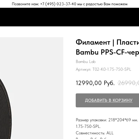
Позвоните нам: +7 (495) 023-37-40 мы с радостью Вам поможем
ЕНТЫ
АКСЕССУАРЫ
ПРОГРАММНОЕ ОБЕСПЕЧЕНИЕ
ПОД
ЕНТЫ
АКСЕССУАРЫ
ПРОГРАММНОЕ ОБЕСПЕЧЕНИЕ
ПОД
Филамент | Пласт
Bambu PPS-CF-чер
Bambu Lab
Артикул:
T02-K0-1.75-750-SPL
12990,00
Руб.
26990,
ДОБАВИТЬ В КОРЗИНУ
Размер упаковки: 218*204*69 мм. 
1.75-750-SPL.
Совместимость: ALL