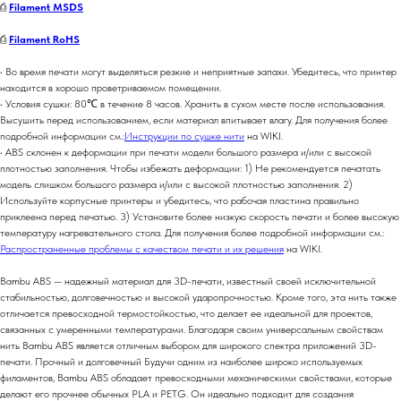
⎙
Filament MSDS
⎙
Filament RoHS
• Во время печати могут выделяться резкие и неприятные запахи. Убедитесь, что принтер
находится в хорошо проветриваемом помещении.
• Условия сушки: 80℃ в течение 8 часов. Хранить в сухом месте после использования.
Высушить перед использованием, если материал впитывает влагу. Для получения более
подробной информации см.:
Инструкции по сушке нити
на WIKI.
• ABS склонен к деформации при печати модели большого размера и/или с высокой
плотностью заполнения. Чтобы избежать деформации: 1) Не рекомендуется печатать
модель слишком большого размера и/или с высокой плотностью заполнения. 2)
Используйте корпусные принтеры и убедитесь, что рабочая пластина правильно
приклеена перед печатью. 3) Установите более низкую скорость печати и более высокую
температуру нагревательного стола. Для получения более подробной информации см.:
Распространенные проблемы с качеством печати и их решения
на WIKI.
Bambu ABS — надежный материал для 3D-печати, известный своей исключительной
стабильностью, долговечностью и высокой ударопрочностью. Кроме того, эта нить также
отличается превосходной термостойкостью, что делает ее идеальной для проектов,
связанных с умеренными температурами. Благодаря своим универсальным свойствам
нить Bambu ABS является отличным выбором для широкого спектра приложений 3D-
печати. Прочный и долговечный Будучи одним из наиболее широко используемых
филаментов, Bambu ABS обладает превосходными механическими свойствами, которые
делают его прочнее обычных PLA и PETG. Он идеально подходит для создания