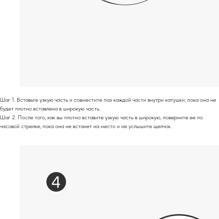
Шаг 1. Вставьте узкую часть и совместите паз каждой части внутри катушки, пока она не
будет плотно вставлена ​​в широкую часть.
Шаг 2. После того, как вы плотно вставите узкую часть в широкую, поверните ее по
часовой стрелке, пока она не встанет на место и не услышите щелчок.