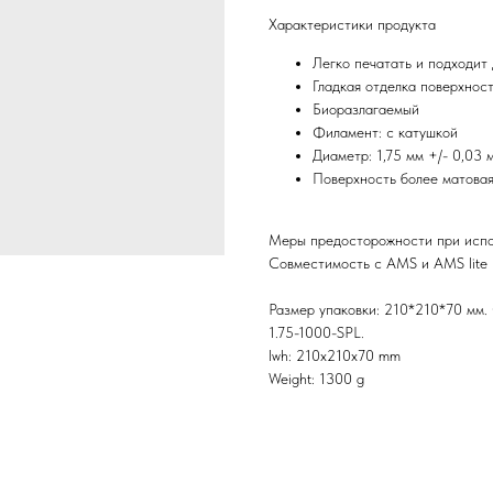
Характеристики продукта
Легко печатать и подходит 
Гладкая отделка поверхнос
Биоразлагаемый
Филамент: с катушкой
Диаметр: 1,75 мм +/- 0,03 
Поверхность более матовая
Меры предосторожности при испо
Совместимость с AMS и AMS lite
Размер упаковки: 210*210*70 мм. 
1.75-1000-SPL.
lwh: 210x210x70 mm
Weight: 1300 g