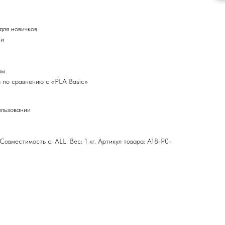
для новичков
ти
мм
 по сравнению с «PLA Basic»
льзовании
Совместимость с: ALL. Вес: 1 кг. Артикул товара: A18-P0-