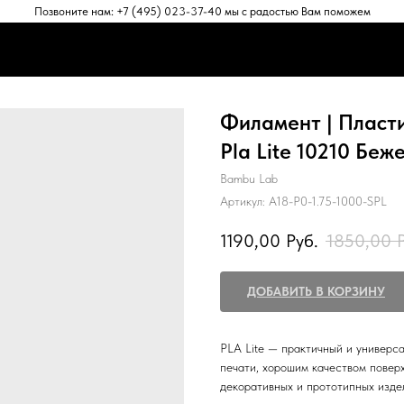
Позвоните нам: +7 (495) 023-37-40 мы с радостью Вам поможем
ЕНТЫ
АКСЕССУАРЫ
ПРОГРАММНОЕ ОБЕСПЕЧЕНИЕ
ПОД
ЕНТЫ
АКСЕССУАРЫ
ПРОГРАММНОЕ ОБЕСПЕЧЕНИЕ
ПОД
Филамент | Пласт
Pla Lite 10210 Беж
Bambu Lab
Артикул:
A18-P0-1.75-1000-SPL
1190,00
Руб.
1850,00
ДОБАВИТЬ В КОРЗИНУ
PLA Lite — практичный и универс
печати, хорошим качеством повер
декоративных и прототипных изде