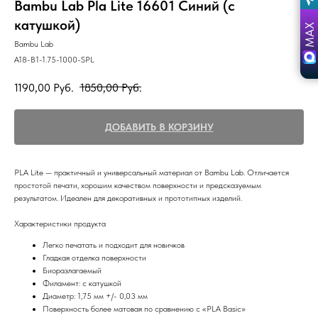
Bambu Lab Pla Lite 16601 Синий (с
катушкой)
Bambu Lab
A18-B1-1.75-1000-SPL
1190,00
Руб.
1850,00
Руб.
ДОБАВИТЬ В КОРЗИНУ
PLA Lite — практичный и универсальный материал от Bambu Lab. Отличается
простотой печати, хорошим качеством поверхности и предсказуемым
результатом. Идеален для декоративных и прототипных изделий.
Характеристики продукта
Легко печатать и подходит для новичков
Гладкая отделка поверхности
Биоразлагаемый
Филамент: с катушкой
Диаметр: 1,75 мм +/- 0,03 мм
Поверхность более матовая по сравнению с «PLA Basic»