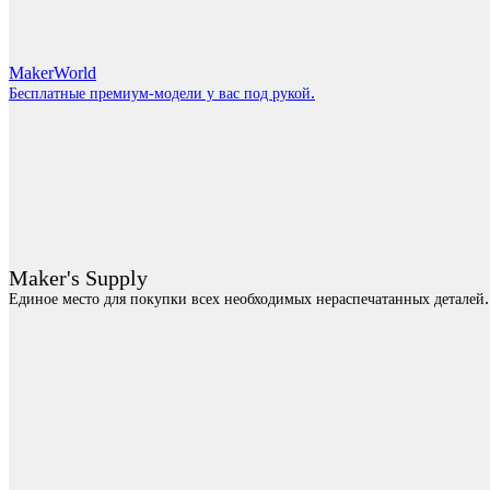
MakerWorld
.
Бесплатные премиум-модели у вас под рукой
Maker's Supply
.
Единое место для покупки всех необходимых нераспечатанных деталей