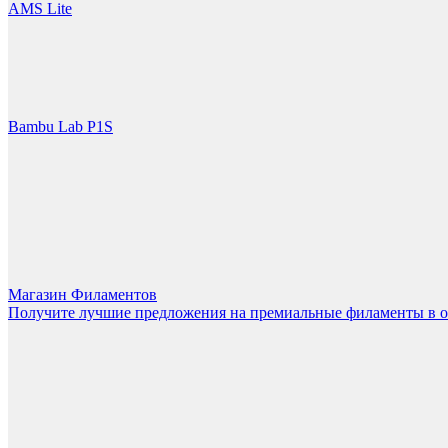
LET'S GO!
AMS Lite
Bambu Lab P1S
Магазин Филаментов
Получите лучшие предложения на премиальные филаменты в 