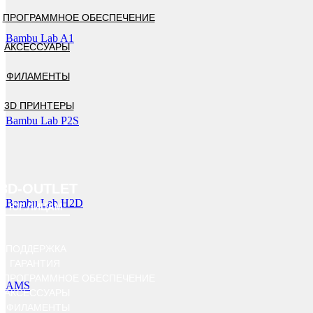
ПРОГРАММНОЕ ОБЕСПЕЧЕНИЕ
Bambu Lab A1
АКСЕССУАРЫ
ФИЛАМЕНТЫ
3D ПРИНТЕРЫ
Bambu Lab P2S
3D-OUTLET
Bambu Lab H2D
ЮР.ЛИЦАМ
ПОДДЕРЖКА
ГАРАНТИЯ
ПРОГРАММНОЕ ОБЕСПЕЧЕНИЕ
AMS
АКСЕССУАРЫ
ФИЛАМЕНТЫ