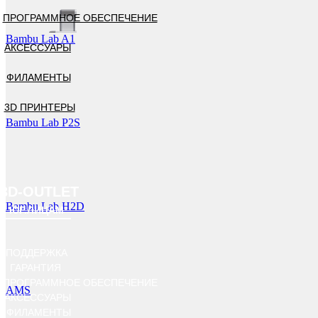
ПРОГРАММНОЕ ОБЕСПЕЧЕНИЕ
Bambu Lab A1
АКСЕССУАРЫ
ФИЛАМЕНТЫ
3D ПРИНТЕРЫ
Bambu Lab P2S
3D-OUTLET
Bambu Lab H2D
ЮР.ЛИЦАМ
ПОДДЕРЖКА
ГАРАНТИЯ
ПРОГРАММНОЕ ОБЕСПЕЧЕНИЕ
AMS
АКСЕССУАРЫ
ФИЛАМЕНТЫ