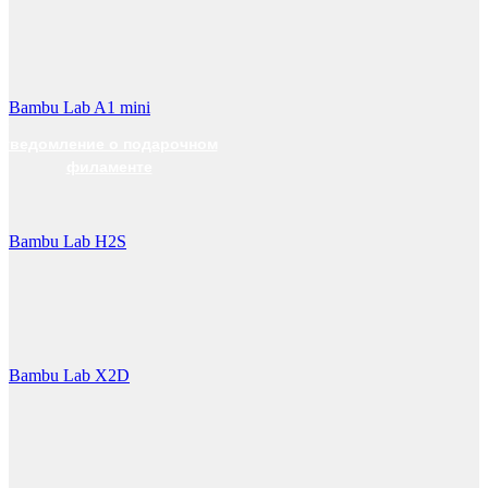
Bambu Lab A1 mini
0
уведомление о подарочном
филаменте
Bambu Lab H2S
Bambu Lab X2D