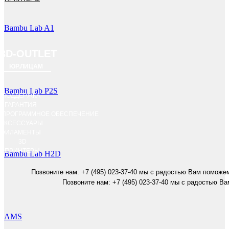
Bambu Lab A1
3D-OUTLET
ЮР.ЛИЦАМ
Bambu Lab P2S
ПОДДЕРЖКА
ГАРАНТИЯ
ПРОГРАММНОЕ ОБЕСПЕЧЕНИЕ
АКСЕССУАРЫ
ФИЛАМЕНТЫ
3D
ПРИНТЕРЫ
Bambu Lab H2D
Позвоните нам: +7 (495) 023-37-40 мы с радостью Вам поможе
Позвоните нам: +7 (495) 023-37-40 мы с радостью В
AMS