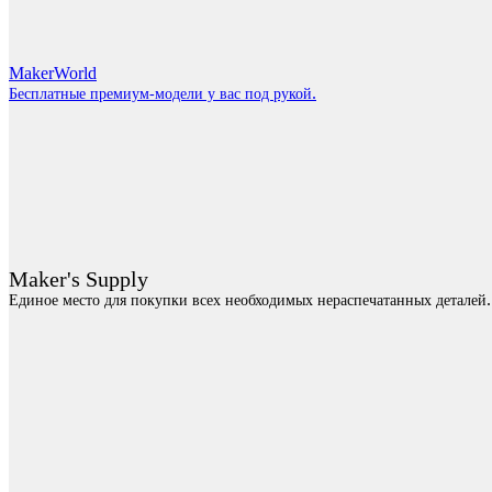
MakerWorld
.
Бесплатные премиум-модели у вас под рукой
Maker's Supply
.
Единое место для покупки всех необходимых нераспечатанных деталей