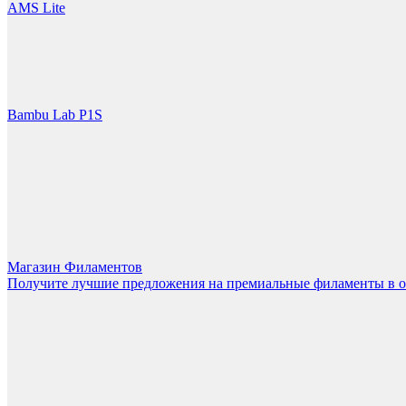
LET'S GO!
AMS Lite
Bambu Lab P1S
Магазин Филаментов
Получите лучшие предложения на премиальные филаменты в 