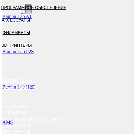
ПРОГРАММНОЕ ОБЕСПЕЧЕНИЕ
Bambu Lab A1
АКСЕССУАРЫ
ФИЛАМЕНТЫ
3D ПРИНТЕРЫ
Bambu Lab P2S
3D-OUTLET
Bambu Lab H2D
ЮР.ЛИЦАМ
ПОДДЕРЖКА
ГАРАНТИЯ
ПРОГРАММНОЕ ОБЕСПЕЧЕНИЕ
AMS
АКСЕССУАРЫ
ФИЛАМЕНТЫ