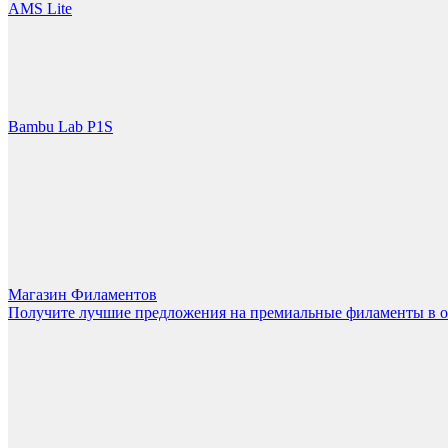
LET'S GO!
AMS Lite
Bambu Lab P1S
Магазин Филаментов
Получите лучшие предложения на премиальные филаменты в 