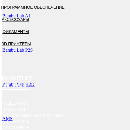
ПРОГРАММНОЕ ОБЕСПЕЧЕНИЕ
Bambu Lab A1
АКСЕССУАРЫ
ФИЛАМЕНТЫ
3D ПРИНТЕРЫ
Bambu Lab P2S
3D-OUTLET
Bambu Lab H2D
ЮР.ЛИЦАМ
ПОДДЕРЖКА
ГАРАНТИЯ
ПРОГРАММНОЕ ОБЕСПЕЧЕНИЕ
AMS
АКСЕССУАРЫ
ФИЛАМЕНТЫ