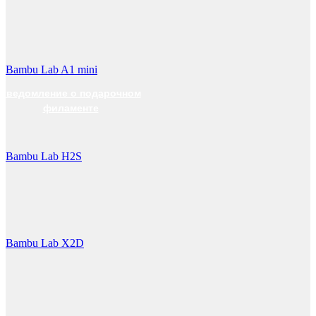
Bambu Lab A1 mini
0
уведомление о подарочном
филаменте
Bambu Lab H2S
Bambu Lab X2D