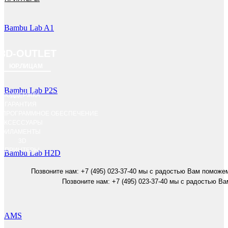
Bambu Lab A1
3D-OUTLET
ЮР.ЛИЦАМ
Bambu Lab P2S
ПОДДЕРЖКА
ГАРАНТИЯ
ПРОГРАММНОЕ ОБЕСПЕЧЕНИЕ
АКСЕССУАРЫ
ФИЛАМЕНТЫ
3D
ПРИНТЕРЫ
Bambu Lab H2D
Позвоните нам: +7 (495) 023-37-40 мы с радостью Вам поможе
Позвоните нам: +7 (495) 023-37-40 мы с радостью В
AMS