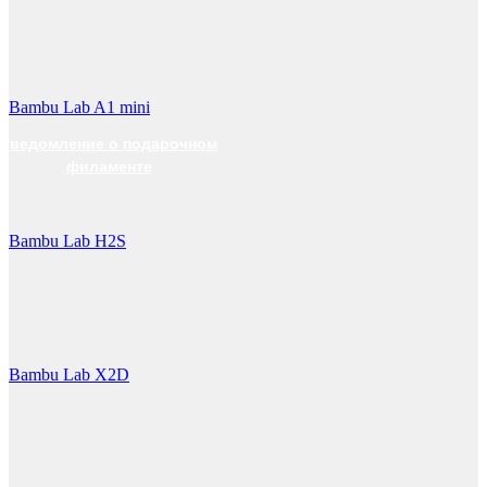
Bambu Lab A1 mini
0
уведомление о подарочном
филаменте
Bambu Lab H2S
Bambu Lab X2D