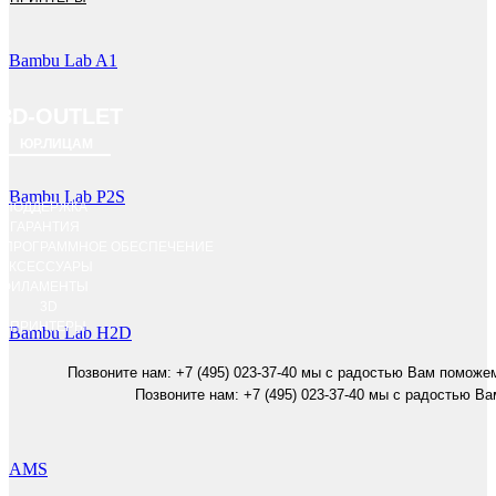
Bambu Lab A1
3D-OUTLET
ЮР.ЛИЦАМ
Bambu Lab P2S
ПОДДЕРЖКА
ГАРАНТИЯ
ПРОГРАММНОЕ ОБЕСПЕЧЕНИЕ
АКСЕССУАРЫ
ФИЛАМЕНТЫ
3D
ПРИНТЕРЫ
Bambu Lab H2D
Позвоните нам: +7 (495) 023-37-40 мы с радостью Вам поможе
Позвоните нам: +7 (495) 023-37-40 мы с радостью В
AMS